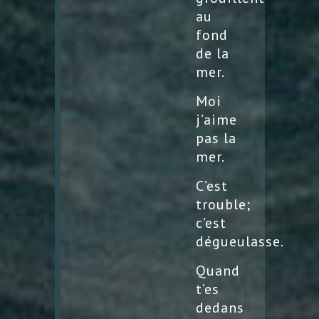
au
fond
de la
mer.
Moi
j’aime
pas la
mer.
C’est
trouble;
c’est
dégueulasse.
Quand
t’es
dedans