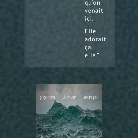
qu’on
venait
ici.
Elle
adorait
ça,
elle.”